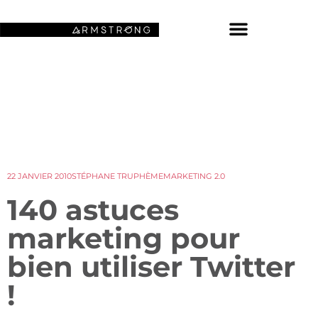
NOS FONDS D’ÉCRAN SPATIAUX
22 JANVIER 2010
STÉPHANE TRUPHÈME
MARKETING 2.0
140 astuces
marketing pour
bien utiliser Twitter
!