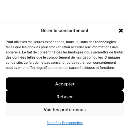
Gérer le consentement
Pour offrir les meilleures expériences, nous utilisons des technologies
telles que les cookies pour stocker et/ou accéder aux informations des
Les marques doivent-elles être engagées ?
appareils. Le fait de consentir à ces technologies nous permettra de traiter
19 juillet 2022
des données telles que le comportement de navigation ou les ID uniques
sur ce site. Le fait de ne pas consentir ou de retirer son consentement
peut avoir un effet négatif sur certaines caractéristiques et fonctions.
10 rue Charlot, 75003 Paris. Contact : +33(0)6 63 07 98 26 ou
contact@armstrong.space
–
Group agency –
Accepter
Mentions légales
–
Données Personnelles
Refuser
Voir les préférences
Données Personnelles