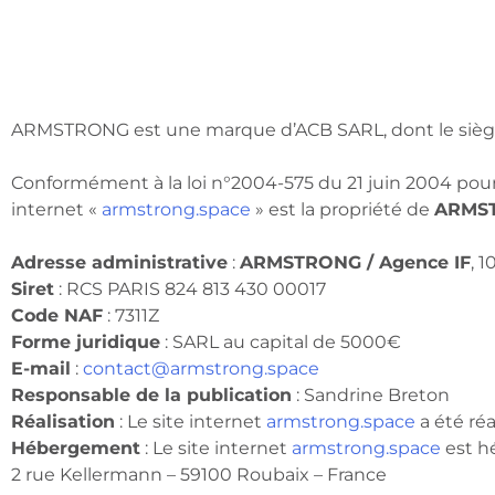
ARMSTRONG est une marque d’ACB SARL, dont le siège 
Conformément à la loi n°2004-575 du 21 juin 2004 pour
internet «
armstrong.space
» est la propriété de
ARMST
Adresse administrative
:
ARMSTRONG / Agence IF
, 
Siret
: RCS PARIS 824 813 430 00017
Code NAF
: 7311Z
Forme juridique
: SARL au capital de 5000€
E-mail
:
contact@armstrong.space
Responsable de la publication
: Sandrine Breton
Réalisation
: Le site internet
armstrong.space
a été ré
Hébergement
: Le site internet
armstrong.space
est hé
2 rue Kellermann – 59100 Roubaix – France