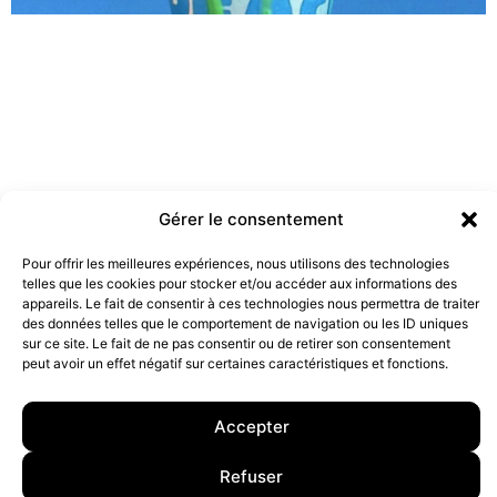
Gérer le consentement
Pour offrir les meilleures expériences, nous utilisons des technologies
telles que les cookies pour stocker et/ou accéder aux informations des
Les marques doivent-elles être engagées ?
appareils. Le fait de consentir à ces technologies nous permettra de traiter
19 juillet 2022
des données telles que le comportement de navigation ou les ID uniques
sur ce site. Le fait de ne pas consentir ou de retirer son consentement
peut avoir un effet négatif sur certaines caractéristiques et fonctions.
10 rue Charlot, 75003 Paris. Contact : +33(0)6 63 07 98 26 ou
contact@armstrong.space
–
Group agency –
Accepter
Mentions légales
–
Données Personnelles
Refuser