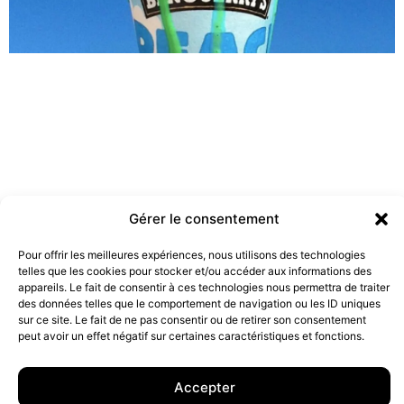
Gérer le consentement
Pour offrir les meilleures expériences, nous utilisons des technologies
telles que les cookies pour stocker et/ou accéder aux informations des
Les marques doivent-elles être engagées ?
appareils. Le fait de consentir à ces technologies nous permettra de traiter
19 juillet 2022
des données telles que le comportement de navigation ou les ID uniques
sur ce site. Le fait de ne pas consentir ou de retirer son consentement
peut avoir un effet négatif sur certaines caractéristiques et fonctions.
10 rue Charlot, 75003 Paris. Contact : +33(0)6 63 07 98 26 ou
contact@armstrong.space
–
Group agency –
Accepter
Mentions légales
–
Données Personnelles