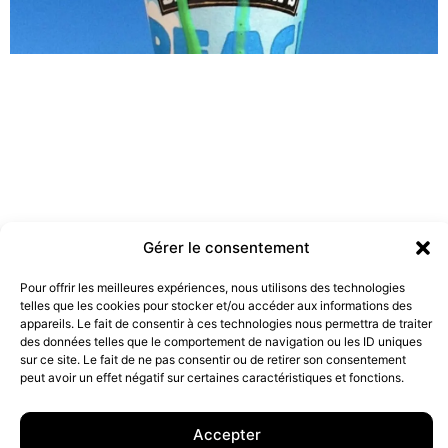
Gérer le consentement
Pour offrir les meilleures expériences, nous utilisons des technologies
Les marques doivent-elles être engagées ?
telles que les cookies pour stocker et/ou accéder aux informations des
19 juillet 2022
appareils. Le fait de consentir à ces technologies nous permettra de traiter
des données telles que le comportement de navigation ou les ID uniques
sur ce site. Le fait de ne pas consentir ou de retirer son consentement
peut avoir un effet négatif sur certaines caractéristiques et fonctions.
10 rue Charlot, 75003 Paris. Contact : +33(0)6 63 07 98 26 ou
contact@armstrong.space
–
Group agency –
Mentions légales
–
Données Personnelles
Accepter