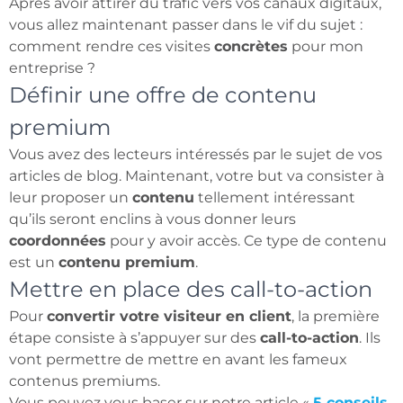
Après avoir attirer du trafic vers vos canaux digitaux,
vous allez maintenant passer dans le vif du sujet :
comment rendre ces visites
concrètes
pour mon
entreprise ?
Définir une offre de contenu
premium
Vous avez des lecteurs intéressés par le sujet de vos
articles de blog. Maintenant, votre but va consister à
leur proposer un
contenu
tellement intéressant
qu’ils seront enclins à vous donner leurs
coordonnées
pour y avoir accès. Ce type de contenu
est un
contenu premium
.
Mettre en place des call-to-action
Pour
convertir votre visiteur en client
, la première
étape consiste à s’appuyer sur des
call-to-action
. Ils
vont permettre de mettre en avant les fameux
contenus premiums.
Vous pouvez vous baser sur notre article «
5 conseils