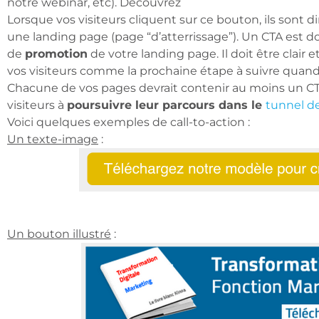
notre webinar, etc). Découvrez
Lorsque vos visiteurs cliquent sur ce bouton, ils sont di
une landing page (page “d’atterrissage”). Un CTA est d
de
promotion
de votre landing page. Il doit être clair e
vos visiteurs comme la prochaine étape à suivre quand
Chacune de vos pages devrait contenir au moins un CTA
visiteurs à
poursuivre leur parcours dans le
tunnel d
Voici quelques exemples de call-to-action :
Un texte-image
:
Un bouton illustré
: