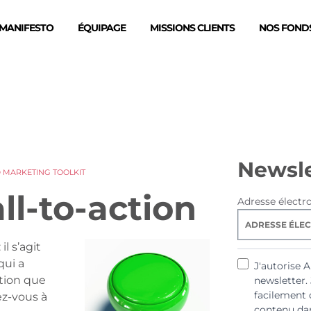
MANIFESTO
ÉQUIPAGE
MISSIONS CLIENTS
NOS FONDS
Newsle
D MARKETING TOOLKIT
ll-to-action
Adresse électr
il s’agit
qui a
J'autorise 
tion que
newsletter.
facilement 
ez-vous à
contenu dan