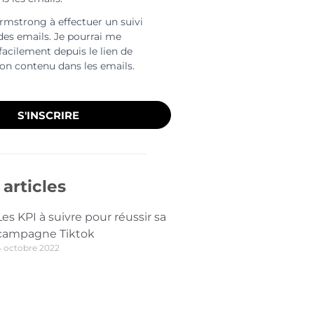
Armstrong à effectuer un suivi
 des emails. Je pourrai me
facilement depuis le lien de
ion contenu dans les emails.
S'INSCRIRE
articles
Les KPI à suivre pour réussir sa
campagne Tiktok
4 octobre 2022