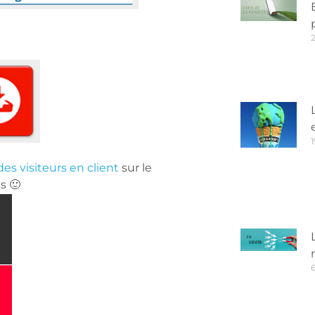
1
es visiteurs en client
sur le
s 🙂
6