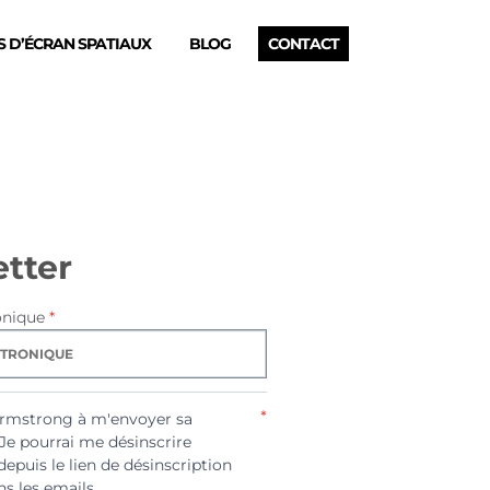
 D’ÉCRAN SPATIAUX
BLOG
CONTACT
tter
onique
*
*
Armstrong à m'envoyer sa
 Je pourrai me désinscrire
depuis le lien de désinscription
s les emails.