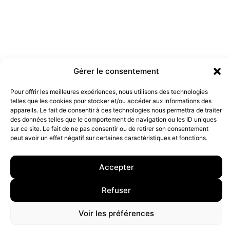
Gérer le consentement
Pour offrir les meilleures expériences, nous utilisons des technologies
Les marques doivent-elles être engagées ?
telles que les cookies pour stocker et/ou accéder aux informations des
19 juillet 2022
appareils. Le fait de consentir à ces technologies nous permettra de traiter
des données telles que le comportement de navigation ou les ID uniques
sur ce site. Le fait de ne pas consentir ou de retirer son consentement
peut avoir un effet négatif sur certaines caractéristiques et fonctions.
10 rue Charlot, 75003 Paris. Contact : +33(0)6 63 07 98 26 ou
contact@armstrong.space
–
Group agency –
Mentions légales
–
Données Personnelles
Accepter
Refuser
Voir les préférences