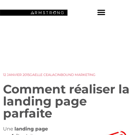
NOS FONDS D’ÉCRAN SPATIAUX
12 JANVIER 2015
GAELLE CEALAC
INBOUND MARKETING
Comment réaliser la
landing page
parfaite
Une
landing page