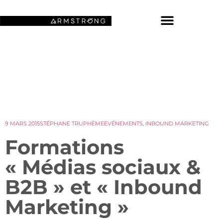
NOS FONDS D’ÉCRAN SPATIAUX
9 MARS 2015
STÉPHANE TRUPHÈME
EVÉNEMENTS
,
INBOUND MARKETING
Formations
« Médias sociaux &
B2B » et « Inbound
Marketing »