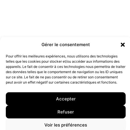
Gérer le consentement
Pour offrir les meilleures expériences, nous utilisons des technologies
Les marques doivent-elles être engagées ?
telles que les cookies pour stocker et/ou accéder aux informations des
19 juillet 2022
appareils. Le fait de consentir à ces technologies nous permettra de traiter
des données telles que le comportement de navigation ou les ID uniques
sur ce site. Le fait de ne pas consentir ou de retirer son consentement
peut avoir un effet négatif sur certaines caractéristiques et fonctions.
10 rue Charlot, 75003 Paris. Contact : +33(0)6 63 07 98 26 ou
contact@armstrong.space
–
Group agency –
Mentions légales
–
Données Personnelles
Accepter
Refuser
Voir les préférences