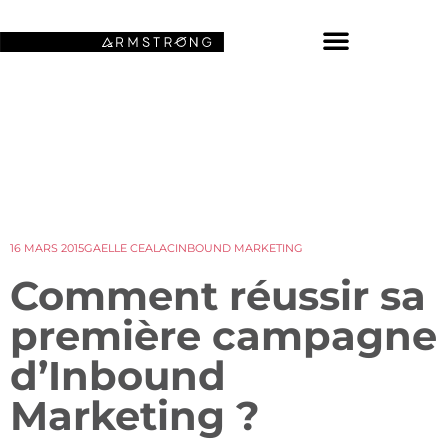
NOS FONDS D’ÉCRAN SPATIAUX
16 MARS 2015
GAELLE CEALAC
INBOUND MARKETING
Comment réussir sa
première campagne
d’Inbound
Marketing ?