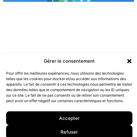
Gérer le consentement
Pour offrir les meilleures expériences, nous utilisons des technologies
Les marques doivent-elles être engagées ?
telles que les cookies pour stocker et/ou accéder aux informations des
19 juillet 2022
appareils. Le fait de consentir à ces technologies nous permettra de traiter
des données telles que le comportement de navigation ou les ID uniques
sur ce site. Le fait de ne pas consentir ou de retirer son consentement
peut avoir un effet négatif sur certaines caractéristiques et fonctions.
10 rue Charlot, 75003 Paris. Contact : +33(0)6 63 07 98 26 ou
contact@armstrong.space
–
Group agency –
Mentions légales
–
Données Personnelles
Accepter
Refuser