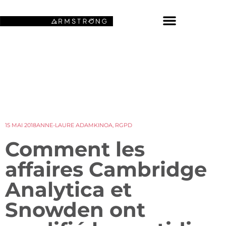
NOS FONDS D’ÉCRAN SPATIAUX
15 MAI 2018
ANNE-LAURE ADAM
KINOA
,
RGPD
Comment les
affaires Cambridge
Analytica et
Snowden ont