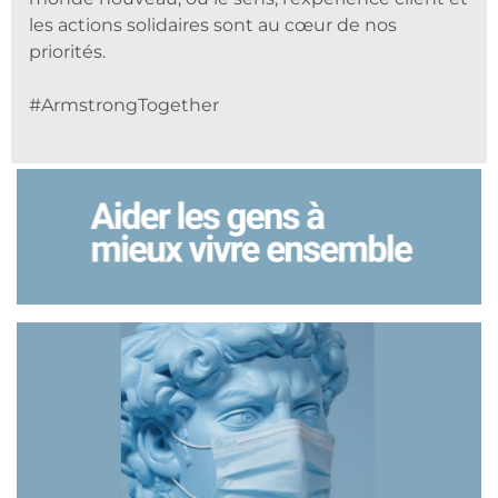
les actions solidaires sont au cœur de nos
priorités.
#ArmstrongTogether