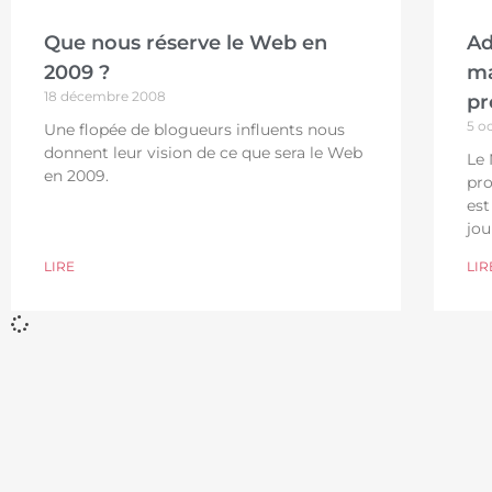
Que nous réserve le Web en
Ad
2009 ?
ma
18 décembre 2008
pr
5 o
Une flopée de blogueurs influents nous
donnent leur vision de ce que sera le Web
Le 
en 2009.
pro
est
jou
LIRE
LIR