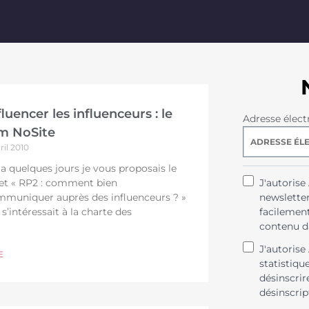
fluencer les influenceurs : le
Adresse élect
lm NoSite
ril 2010
y a quelques jours je vous proposais le
let « RP2 : comment bien
J'autoris
muniquer auprès des influenceurs ? »
newsletter
 s’intéressait à la charte des
facilement
contenu da
J'autorise
E
statistiqu
désinscrir
désinscrip