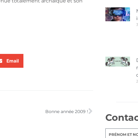
venue totalement archaïque et son
3
Email
Bonne année 2009 !
Conta