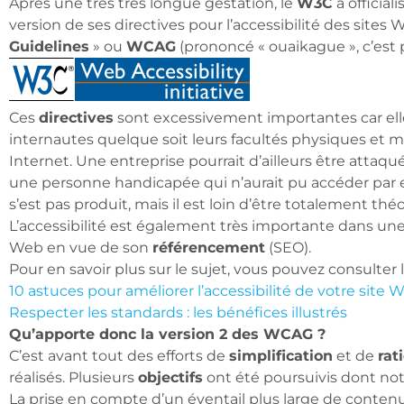
Après une très très longue gestation, le
W3C
a official
version de ses directives pour l’accessibilité des sites W
Guidelines
» ou
WCAG
(prononcé « ouaikague », c’est p
Ces
directives
sont excessivement importantes car elle
internautes quelque soit leurs facultés physiques et me
Internet. Une entreprise pourrait d’ailleurs être attaqu
une personne handicapée qui n’aurait pu accéder par e
s’est pas produit, mais il est loin d’être totalement thé
L’accessibilité est également très importante dans 
Web en vue de son
référencement
(SEO).
Pour en savoir plus sur le sujet, vous pouvez consulter 
10 astuces pour améliorer l’accessibilité de votre site 
Respecter les standards : les bénéfices illustrés
Qu’apporte donc la version 2 des WCAG ?
C’est avant tout des efforts de
simplification
et de
rat
réalisés. Plusieurs
objectifs
ont été poursuivis dont n
La prise en compte d’un éventail plus large de conten