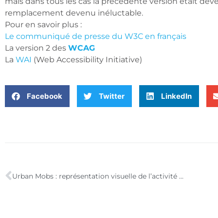
mais dans tous les cas la précédente version était de
remplacement devenu inéluctable.
Pour en savoir plus :
Le communiqué de presse du W3C en français
La version 2 des
WCAG
La
WAI
(Web Accessibility Initiative)
Facebook
Twitter
LinkedIn
Urban Mobs : représentation visuelle de l’activité des téléphones mobiles