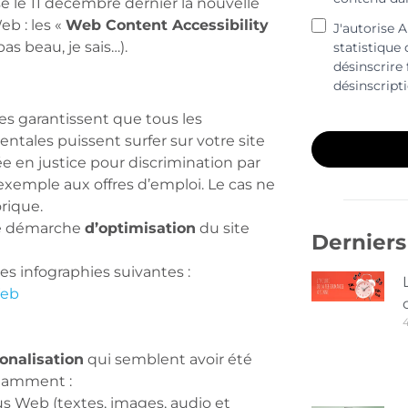
isé le 11 décembre dernier la nouvelle
eb : les «
Web Content Accessibility
J'autorise 
as beau, je sais…).
statistique
désinscrire 
désinscript
s garantissent que tous les
ntales puissent surfer sur votre site
ée en justice pour discrimination par
xemple aux offres d’emploi. Le cas ne
orique.
une démarche
d’optimisation
du site
Derniers 
les infographies suivantes :
Web
ionalisation
qui semblent avoir été
otamment :
us Web (textes, images, audio et