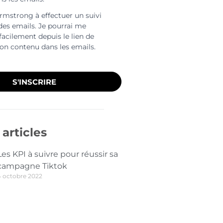
Armstrong à effectuer un suivi
 des emails. Je pourrai me
facilement depuis le lien de
ion contenu dans les emails.
S'INSCRIRE
articles
Les KPI à suivre pour réussir sa
campagne Tiktok
4 octobre 2022