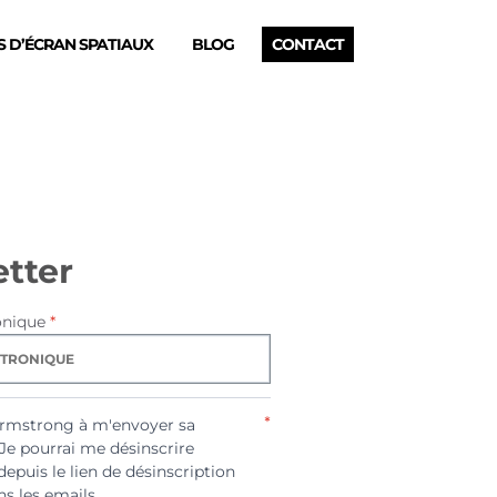
 D’ÉCRAN SPATIAUX
BLOG
CONTACT
tter
onique
*
*
Armstrong à m'envoyer sa
 Je pourrai me désinscrire
depuis le lien de désinscription
s les emails.