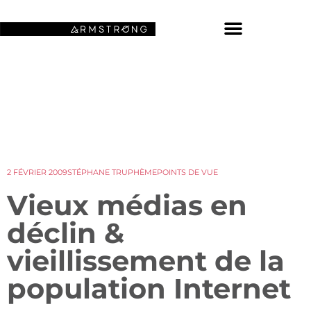
NOS FONDS D’ÉCRAN SPATIAUX
2 FÉVRIER 2009
STÉPHANE TRUPHÈME
POINTS DE VUE
Vieux médias en
déclin &
vieillissement de la
population Internet