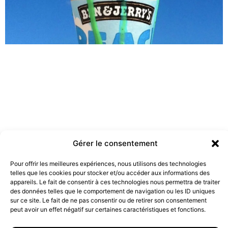
Gérer le consentement
Pour offrir les meilleures expériences, nous utilisons des technologies
Les marques doivent-elles être engagées ?
telles que les cookies pour stocker et/ou accéder aux informations des
19 juillet 2022
appareils. Le fait de consentir à ces technologies nous permettra de traiter
des données telles que le comportement de navigation ou les ID uniques
sur ce site. Le fait de ne pas consentir ou de retirer son consentement
peut avoir un effet négatif sur certaines caractéristiques et fonctions.
10 rue Charlot, 75003 Paris. Contact : +33(0)6 63 07 98 26 ou
contact@armstrong.space
–
Group agency –