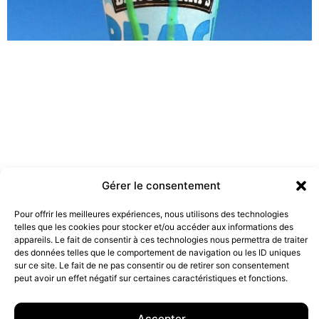
Gérer le consentement
Les marques doivent-elles être engagées ?
Pour offrir les meilleures expériences, nous utilisons des technologies
telles que les cookies pour stocker et/ou accéder aux informations des
19 juillet 2022
appareils. Le fait de consentir à ces technologies nous permettra de traiter
des données telles que le comportement de navigation ou les ID uniques
sur ce site. Le fait de ne pas consentir ou de retirer son consentement
peut avoir un effet négatif sur certaines caractéristiques et fonctions.
10 rue Charlot, 75003 Paris. Contact : +33(0)6 63 07 98 26 ou
contact@armstrong.space
–
Group agency –
Mentions légales
–
Données Personnelles
Accepter