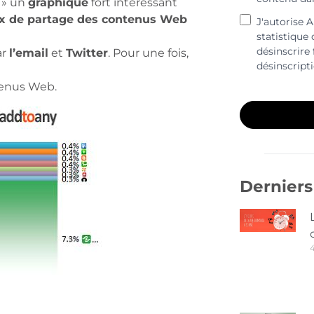
» un
graphique
fort intéressant
aux de partage des contenus Web
J'autorise 
statistique
désinscrire 
ar
l’email
et
Twitter
. Pour une fois,
désinscript
tenus Web.
Derniers 