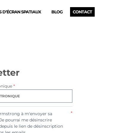
 D’ÉCRAN SPATIAUX
BLOG
CONTACT
tter
onique
*
*
Armstrong à m'envoyer sa
 Je pourrai me désinscrire
depuis le lien de désinscription
s les emails.