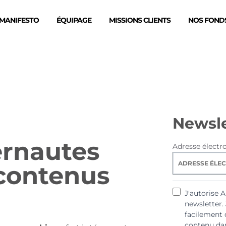
MANIFESTO
ÉQUIPAGE
MISSIONS CLIENTS
NOS FONDS
Newsle
ernautes
Adresse électr
 contenus
J'autorise 
newsletter.
facilement 
contenu dan