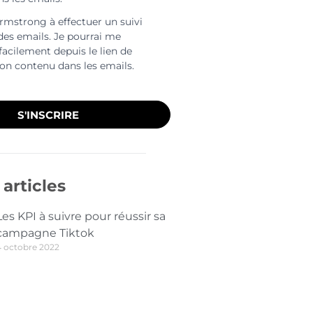
Armstrong à effectuer un suivi
 des emails. Je pourrai me
facilement depuis le lien de
ion contenu dans les emails.
S'INSCRIRE
articles
Les KPI à suivre pour réussir sa
campagne Tiktok
4 octobre 2022