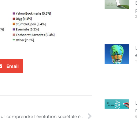
1
Email
1 heure pour comprendre l’évolution sociétale émergente du « web communautaire »
6