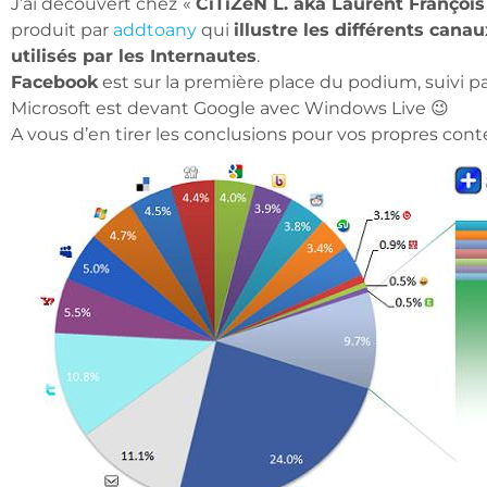
J’ai découvert chez
«
CiTiZeN L. aka Laurent François
produit par
addtoany
qui
illustre les différents can
utilisés par les Internautes
.
Facebook
est sur la première place du podium, suivi p
Microsoft est devant Google avec Windows Live 😉
A vous d’en tirer les conclusions pour vos propres con