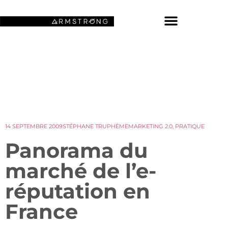
NOS FONDS D’ÉCRAN SPATIAUX
14 SEPTEMBRE 2009
STÉPHANE TRUPHÈME
MARKETING 2.0
,
PRATIQUE
Panorama du
marché de l’e-
réputation en
France