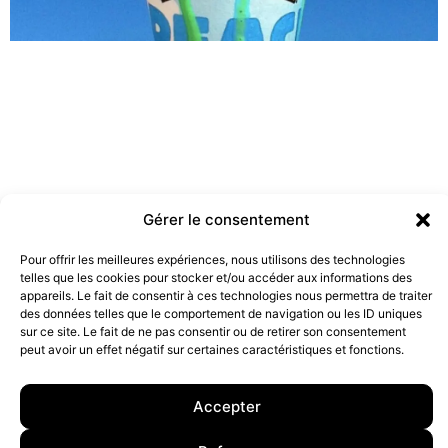
Gérer le consentement
Pour offrir les meilleures expériences, nous utilisons des technologies
telles que les cookies pour stocker et/ou accéder aux informations des
Les marques doivent-elles être engagées ?
appareils. Le fait de consentir à ces technologies nous permettra de traiter
19 juillet 2022
des données telles que le comportement de navigation ou les ID uniques
sur ce site. Le fait de ne pas consentir ou de retirer son consentement
peut avoir un effet négatif sur certaines caractéristiques et fonctions.
10 rue Charlot, 75003 Paris. Contact : +33(0)6 63 07 98 26 ou
contact@armstrong.space
–
Group agency –
Accepter
Mentions légales
–
Données Personnelles