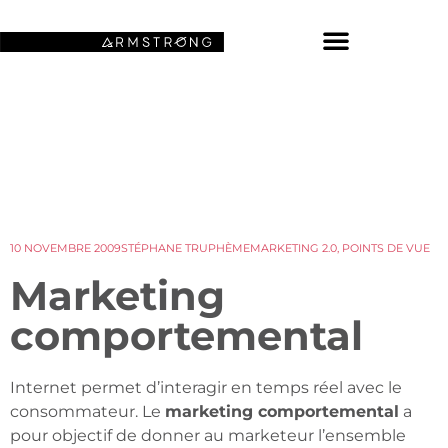
NOS FONDS D’ÉCRAN SPATIAUX
10 NOVEMBRE 2009
STÉPHANE TRUPHÈME
MARKETING 2.0
,
POINTS DE VUE
Marketing
comportemental
Internet permet d’interagir en temps réel avec le
consommateur. Le
marketing comportemental
a
pour objectif de donner au marketeur l’ensemble