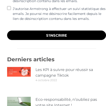
désinscription contenu dans les emails.
J'autorise Armstrong à effectuer un suivi statistique des
emails. Je pourrai me désinscrire facilement depuis le
lien de désinscription contenu dans les emails.
S'INSCRIRE
Derniers articles
Les KPI à suivre pour réussir sa
campagne Tiktok
4 octobre 2022
Eco-responsabilité, n’oubliez pas
votre site Internet !