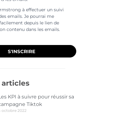
Armstrong à effectuer un suivi
 des emails. Je pourrai me
facilement depuis le lien de
ion contenu dans les emails.
S'INSCRIRE
articles
Les KPI à suivre pour réussir sa
campagne Tiktok
4 octobre 2022