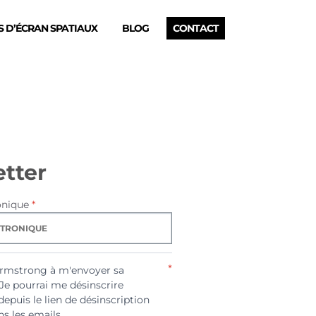
 D’ÉCRAN SPATIAUX
BLOG
CONTACT
tter
onique
*
*
Armstrong à m'envoyer sa
 Je pourrai me désinscrire
depuis le lien de désinscription
s les emails.