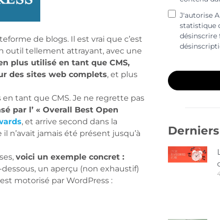
J'autorise 
statistique
désinscrire 
eforme de blogs. Il est vrai que c’est
désinscript
n outil tellement attrayant, avec une
 en plus utilisé en tant que CMS,
ur des sites web complets
, et plus
s en tant que CMS. Je ne regrette pas
é par l’ « Overall Best Open
wards
, et arrive second dans la
Derniers 
l n’avait jamais été présent jusqu’à
ses,
voici un exemple concret :
i-dessous, un aperçu (non exhaustif)
i est motorisé par WordPress :