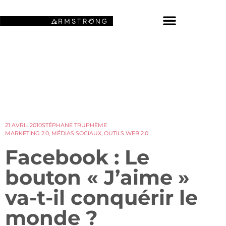
NOS FONDS D’ÉCRAN SPATIAUX
21 AVRIL 2010
STÉPHANE TRUPHÈME
MARKETING 2.0
,
MÉDIAS SOCIAUX
,
OUTILS WEB 2.0
Facebook : Le
bouton « J’aime »
va-t-il conquérir le
monde ?