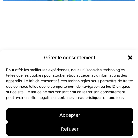
Gérer le consentement
Pour offrir les meilleures expériences, nous utilisons des technologies
telles que les cookies pour stocker et/ou accéder aux informations des
Les marques doivent-elles être engagées ?
appareils. Le fait de consentir à ces technologies nous permettra de traiter
19 juillet 2022
des données telles que le comportement de navigation ou les ID uniques
sur ce site. Le fait de ne pas consentir ou de retirer son consentement
peut avoir un effet négatif sur certaines caractéristiques et fonctions.
10 rue Charlot, 75003 Paris. Contact : +33(0)6 63 07 98 26 ou
contact@armstrong.space
–
Group agency –
Accepter
Mentions légales
–
Données Personnelles
Refuser