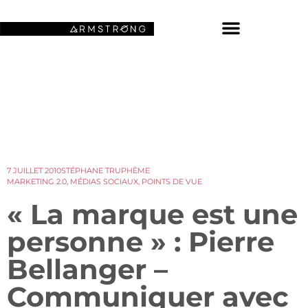
NOS FONDS D’ÉCRAN SPATIAUX
7 JUILLET 2010
STÉPHANE TRUPHÈME
MARKETING 2.0
,
MÉDIAS SOCIAUX
,
POINTS DE VUE
« La marque est une
personne » : Pierre
Bellanger –
Communiquer avec