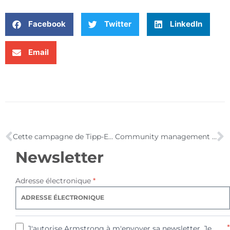
Facebook
Twitter
LinkedIn
Email
Cette campagne de Tipp-Ex est géniale : « A hunter shoots a bear! »
Community management : comment faire des communautés web les meilleures alliées des marques ?
Newsletter
Adresse électronique
*
*
J'autorise Armstrong à m'envoyer sa newsletter. Je