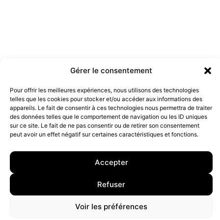
Gérer le consentement
Pour offrir les meilleures expériences, nous utilisons des technologies
Les marques doivent-elles être engagées ?
telles que les cookies pour stocker et/ou accéder aux informations des
19 juillet 2022
appareils. Le fait de consentir à ces technologies nous permettra de traiter
des données telles que le comportement de navigation ou les ID uniques
sur ce site. Le fait de ne pas consentir ou de retirer son consentement
peut avoir un effet négatif sur certaines caractéristiques et fonctions.
10 rue Charlot, 75003 Paris. Contact : +33(0)6 63 07 98 26 ou
contact@armstrong.space
–
Group agency –
Mentions légales
–
Données Personnelles
Accepter
Refuser
Voir les préférences