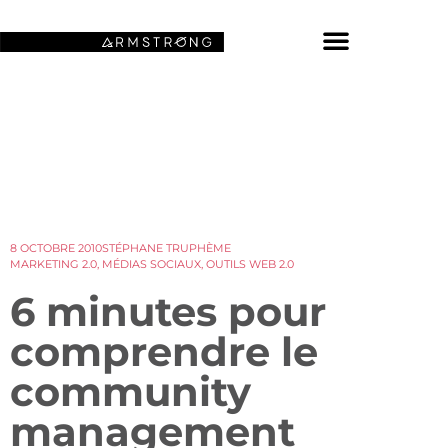
NOS FONDS D’ÉCRAN SPATIAUX
8 OCTOBRE 2010
STÉPHANE TRUPHÈME
MARKETING 2.0
,
MÉDIAS SOCIAUX
,
OUTILS WEB 2.0
6 minutes pour
comprendre le
community
management