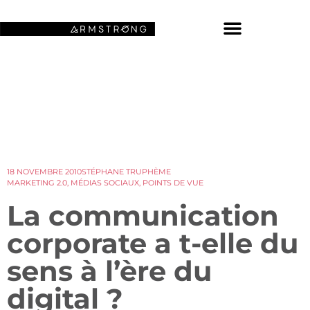
NOS FONDS D’ÉCRAN SPATIAUX
18 NOVEMBRE 2010
STÉPHANE TRUPHÈME
MARKETING 2.0
,
MÉDIAS SOCIAUX
,
POINTS DE VUE
La communication
corporate a t-elle du
sens à l’ère du
digital ?