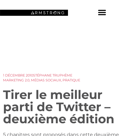
NOS FONDS D’ÉCRAN SPATIAUX
1 DÉCEMBRE 2010
STÉPHANE TRUPHÈME
MARKETING 2.0
,
MÉDIAS SOCIAUX
,
PRATIQUE
Tirer le meilleur
parti de Twitter –
deuxième édition
5 chapitres sont proposés dans cette deuxième