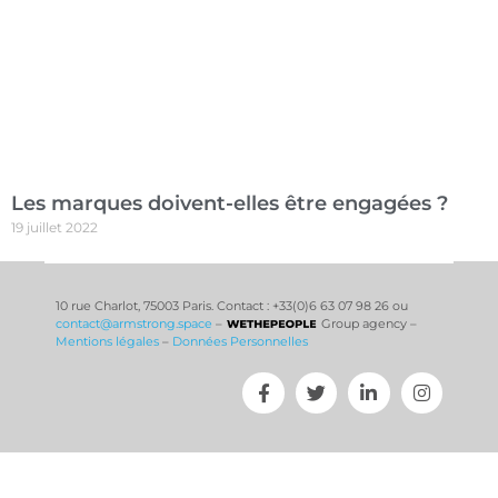
Les marques doivent-elles être engagées ?
19 juillet 2022
10 rue Charlot, 75003 Paris. Contact : +33(0)6 63 07 98 26 ou
contact@armstrong.space
–
Group agency –
Mentions légales
–
Données Personnelles