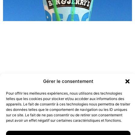
Gérer le consentement
Pour offrir les meilleures expériences, nous utilisons des technologies
Les marques doivent-elles être engagées ?
telles que les cookies pour stocker et/ou accéder aux informations des
19 juillet 2022
appareils. Le fait de consentir à ces technologies nous permettra de traiter
des données telles que le comportement de navigation ou les ID uniques
sur ce site. Le fait de ne pas consentir ou de retirer son consentement
peut avoir un effet négatif sur certaines caractéristiques et fonctions.
10 rue Charlot, 75003 Paris. Contact : +33(0)6 63 07 98 26 ou
contact@armstrong.space
–
Group agency –
Mentions légales
–
Données Personnelles