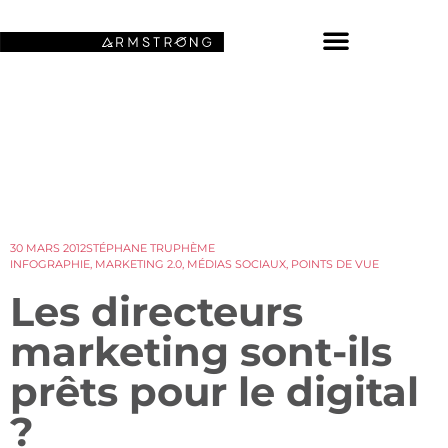
NOS FONDS D’ÉCRAN SPATIAUX
30 MARS 2012
STÉPHANE TRUPHÈME
INFOGRAPHIE
,
MARKETING 2.0
,
MÉDIAS SOCIAUX
,
POINTS DE VUE
Les directeurs
marketing sont-ils
prêts pour le digital
?