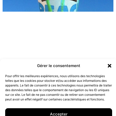
Gérer le consentement
Les marques doivent-elles être engagées ?
Pour offrir les meilleures expériences, nous utilisons des technologies
telles que les cookies pour stocker et/ou accéder aux informations des
19 juillet 2022
appareils. Le fait de consentir à ces technologies nous permettra de traiter
des données telles que le comportement de navigation ou les ID uniques
sur ce site. Le fait de ne pas consentir ou de retirer son consentement
peut avoir un effet négatif sur certaines caractéristiques et fonctions.
10 rue Charlot, 75003 Paris. Contact : +33(0)6 63 07 98 26 ou
contact@armstrong.space
–
Group agency –
Mentions légales
–
Données Personnelles
Accepter