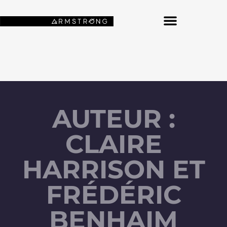
NOS FONDS D’ÉCRAN SPATIAUX
AUTEUR :
CLAIRE
HARRISON ET
FRÉDÉRIC
BENHAIM