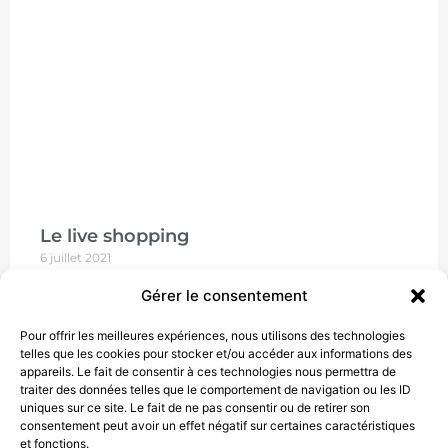
Le live shopping
6 juillet 2021
Les « live shopping » ou « live commerce » sont des
Gérer le consentement
lives, des vidéos filmées en direct qui mélangent la
présentation de produits ou
Pour offrir les meilleures expériences, nous utilisons des technologies
telles que les cookies pour stocker et/ou accéder aux informations des
LIRE
appareils. Le fait de consentir à ces technologies nous permettra de
traiter des données telles que le comportement de navigation ou les ID
uniques sur ce site. Le fait de ne pas consentir ou de retirer son
consentement peut avoir un effet négatif sur certaines caractéristiques
et fonctions.