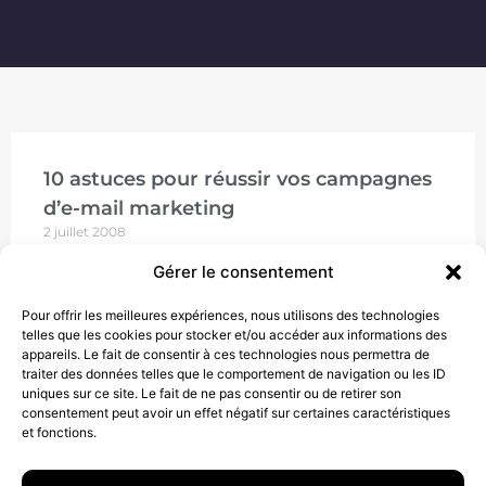
10 astuces pour réussir vos campagnes
d’e-mail marketing
2 juillet 2008
#1 : Apprenez à aimer les CSS inline : La plupart des
Gérer le consentement
clients de messagerie interprètent parfaitement les
CSS. Malheureusement, ce n’est pas le cas
Pour offrir les meilleures expériences, nous utilisons des technologies
telles que les cookies pour stocker et/ou accéder aux informations des
LIRE
appareils. Le fait de consentir à ces technologies nous permettra de
traiter des données telles que le comportement de navigation ou les ID
uniques sur ce site. Le fait de ne pas consentir ou de retirer son
consentement peut avoir un effet négatif sur certaines caractéristiques
et fonctions.