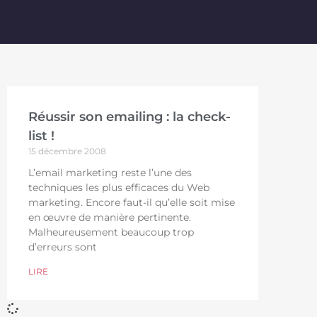
Réussir son emailing : la check-
list !
15 décembre 2008
L’email marketing reste l’une des
techniques les plus efficaces du Web
marketing. Encore faut-il qu’elle soit mise
en œuvre de manière pertinente.
Malheureusement beaucoup trop
d’erreurs sont
LIRE