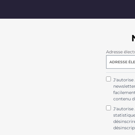
Adresse élect
J'autoris
newsletter
facilement
contenu da
J'autorise
statistiqu
désinscrir
désinscrip