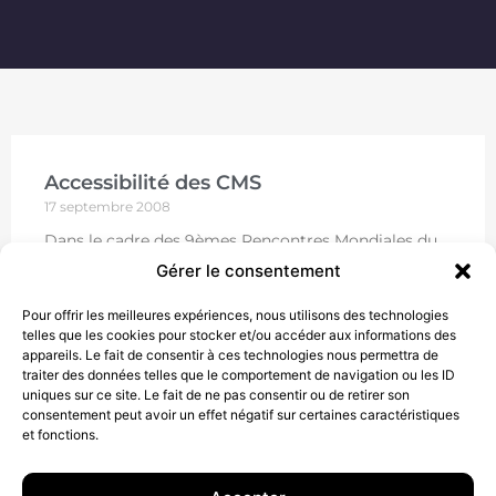
Accessibilité des CMS
17 septembre 2008
Dans le cadre des 9èmes Rencontres Mondiales du
Logiciel Libre (Mont-de Marsan, juillet 2008), Elie
Gérer le consentement
Sloïm (Temesis) et Aurélien Lévy (Temesis) ont eu la
bonne
Pour offrir les meilleures expériences, nous utilisons des technologies
telles que les cookies pour stocker et/ou accéder aux informations des
LIRE
appareils. Le fait de consentir à ces technologies nous permettra de
traiter des données telles que le comportement de navigation ou les ID
uniques sur ce site. Le fait de ne pas consentir ou de retirer son
consentement peut avoir un effet négatif sur certaines caractéristiques
et fonctions.