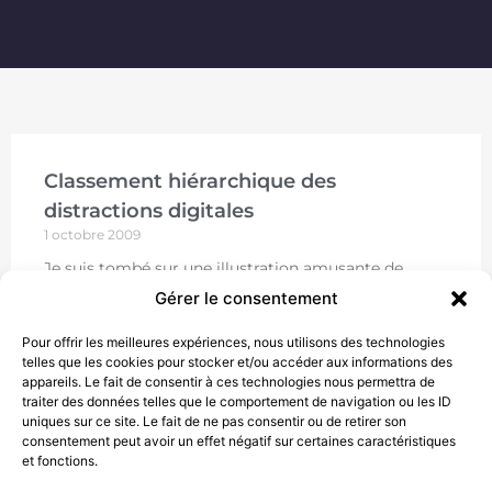
Classement hiérarchique des
distractions digitales
1 octobre 2009
Je suis tombé sur une illustration amusante de
David McCandless qui tente de dresser la
Gérer le consentement
hiérarchisation de toutes les distractions qui
peuvent être provoquées par
Pour offrir les meilleures expériences, nous utilisons des technologies
telles que les cookies pour stocker et/ou accéder aux informations des
LIRE
appareils. Le fait de consentir à ces technologies nous permettra de
traiter des données telles que le comportement de navigation ou les ID
uniques sur ce site. Le fait de ne pas consentir ou de retirer son
consentement peut avoir un effet négatif sur certaines caractéristiques
et fonctions.