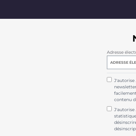
Adresse élect
J'autoris
newsletter
facilement
contenu da
J'autorise
statistiqu
désinscrir
désinscrip