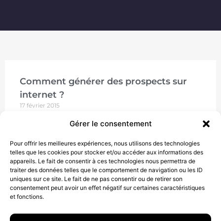
Comment générer des prospects sur
internet ?
17 février 2015
Internet est devenu un passage obligé pour vos
Gérer le consentement
clients au cours de leur acte d’achat. C’est même, le
plus souvent, via ce canal qu’ils débutent désormais
Pour offrir les meilleures expériences, nous utilisons des technologies
telles que les cookies pour stocker et/ou accéder aux informations des
LIRE
appareils. Le fait de consentir à ces technologies nous permettra de
traiter des données telles que le comportement de navigation ou les ID
uniques sur ce site. Le fait de ne pas consentir ou de retirer son
consentement peut avoir un effet négatif sur certaines caractéristiques
et fonctions.