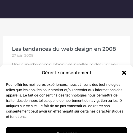
Les tendances du web design en 2008
27 juin 2008
Une superbe compilation des meilleurs design web
est proposée sur le blog WebDesginerWall. On y
Gérer le consentement
retrouve les principales tendances du web design en
2008. On
Pour offrir les meilleures expériences, nous utilisons des technologies
telles que les cookies pour stocker et/ou accéder aux informations des
LIRE
appareils. Le fait de consentir à ces technologies nous permettra de
traiter des données telles que le comportement de navigation ou les ID
uniques sur ce site. Le fait de ne pas consentir ou de retirer son
consentement peut avoir un effet négatif sur certaines caractéristiques
et fonctions.