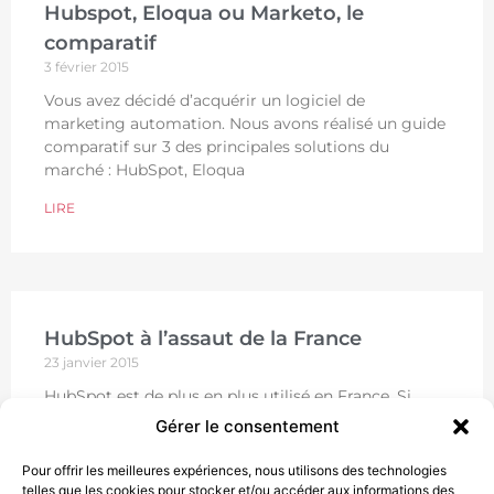
Hubspot, Eloqua ou Marketo, le
comparatif
3 février 2015
Vous avez décidé d’acquérir un logiciel de
marketing automation. Nous avons réalisé un guide
comparatif sur 3 des principales solutions du
marché : HubSpot, Eloqua
LIRE
HubSpot à l’assaut de la France
23 janvier 2015
HubSpot est de plus en plus utilisé en France. Si
vous recherchez une solution de marketing
Gérer le consentement
automation dans une optique d’Inbound Marketing,
vous avez certainement déjà dû entendre
Pour offrir les meilleures expériences, nous utilisons des technologies
telles que les cookies pour stocker et/ou accéder aux informations des