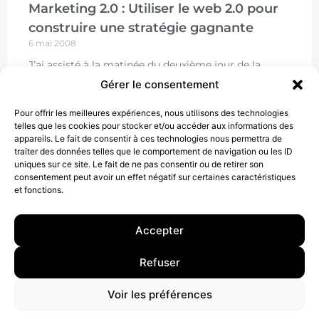
Marketing 2.0 : Utiliser le web 2.0 pour
construire une stratégie gagnante
6 mai 2008
J’ai assisté à la matinée du deuxième jour de la
conférence Marketing 2.0. Voici un rapide compte-
Gérer le consentement
rendu. « The Marketing 2.0 Conference focuses on
emerging marketing
Pour offrir les meilleures expériences, nous utilisons des technologies
telles que les cookies pour stocker et/ou accéder aux informations des
LIRE
appareils. Le fait de consentir à ces technologies nous permettra de
traiter des données telles que le comportement de navigation ou les ID
uniques sur ce site. Le fait de ne pas consentir ou de retirer son
consentement peut avoir un effet négatif sur certaines caractéristiques
et fonctions.
Accepter
10 rue Charlot, 75003 Paris. Contact : +33(0)6 63 07 98 26 ou
Refuser
contact@armstrong.space
–
Group agency –
Mentions légales
–
Données Personnelles
Voir les préférences