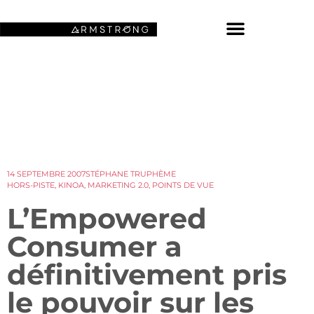
NOS FONDS D’ÉCRAN SPATIAUX
14 SEPTEMBRE 2007
STÉPHANE TRUPHÈME
HORS-PISTE
,
KINOA
,
MARKETING 2.0
,
POINTS DE VUE
L’Empowered
Consumer a
définitivement pris
le pouvoir sur les