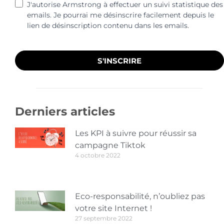
J'autorise Armstrong à effectuer un suivi statistique des
emails. Je pourrai me désinscrire facilement depuis le
lien de désinscription contenu dans les emails.
S'INSCRIRE
Derniers articles
Les KPI à suivre pour réussir sa
campagne Tiktok
4 octobre 2022
Eco-responsabilité, n’oubliez pas
votre site Internet !
27 septembre 2022