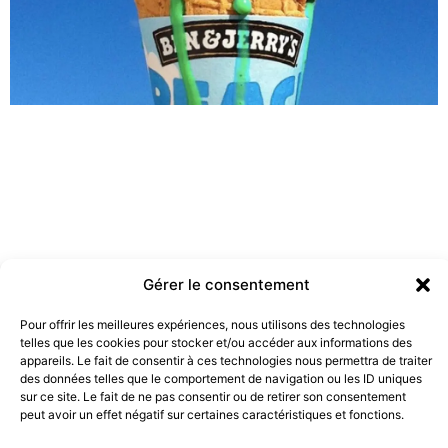
Gérer le consentement
Pour offrir les meilleures expériences, nous utilisons des technologies
telles que les cookies pour stocker et/ou accéder aux informations des
Les marques doivent-elles être engagées ?
appareils. Le fait de consentir à ces technologies nous permettra de traiter
19 juillet 2022
des données telles que le comportement de navigation ou les ID uniques
sur ce site. Le fait de ne pas consentir ou de retirer son consentement
peut avoir un effet négatif sur certaines caractéristiques et fonctions.
10 rue Charlot, 75003 Paris. Contact : +33(0)6 63 07 98 26 ou