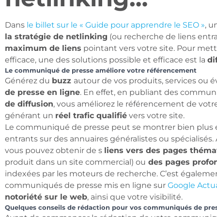
Dans
le billet sur le « Guide pour apprendre le SEO »
, u
la stratégie de netlinking
(ou recherche de liens entran
maximum de liens
pointant vers votre site. Pour mett
efficace, une des solutions possible et efficace est la
di
Le communiqué de presse améliore votre référencement
Générez du
buzz
autour de vos produits, services ou
de presse en ligne
. En effet, en publiant des commun
de diffusion
, vous améliorez le référencement de votre
générant un
réel trafic qualifié
vers votre site.
Le communiqué de presse peut se montrer bien plus eff
entrants sur des annuaires généralistes ou spécialisé
vous pouvez obtenir de s
liens vers des pages théma
produit dans un site commercial) ou
des pages profo
indexées par les moteurs de recherche. C’est égalemen
communiqués de presse mis en ligne sur
Google Actua
notoriété sur le web
, ainsi que votre visibilité.
Quelques conseils de rédaction pour vos communiqués de pre