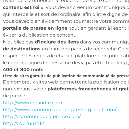
Avant de commencer la rédaction de votre communiqué,
contenu est roi »
. Vous devez créer un communiqué 
qui interpelle et sort de l’ordinaire, afin d’être digne d
Vous devez bien évidemment soumettre votre commu
portails de presse en ligne
, tout en gardant à l’esprit
éviter la duplication de contenu.
N’oubliez pas
d’inclure des liens
dans vos communiqu
de destinations
en haut des pages de recherche Googl
respecter les règles de chaque plateforme de publicati
le communiqué de presse ne devra pas être trop long ; i
400 et 800 mots
.
Liste de sites gratuits de publication de communiqué de press
De nombreux sites web permettent la publication de 
non-exhaustive de
plateformes francophones et grat
de presse :
http://www.repandre.com
http://www.communique-de-presse-gratuit.com/
http://communiques-presse.com/
http://cdp.funzz.fr/