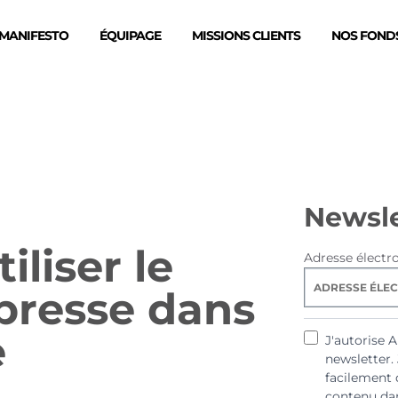
MANIFESTO
ÉQUIPAGE
MISSIONS CLIENTS
NOS FONDS
Newsle
iliser le
Adresse électr
resse dans
e
J'autorise 
newsletter.
facilement 
contenu dan