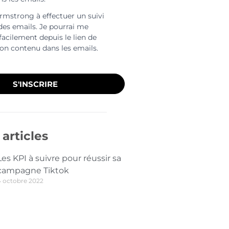
Armstrong à effectuer un suivi
 des emails. Je pourrai me
facilement depuis le lien de
ion contenu dans les emails.
S'INSCRIRE
articles
Les KPI à suivre pour réussir sa
campagne Tiktok
4 octobre 2022