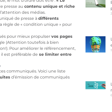
 le mot d’ordre doit être :
« Le
de presse au
contenu unique et riche
e l’attention des médias.
niqué de presse à
différents
 la règle de « condition unique » pour
és pour mieux propulser
vos pages
e (Attention toutefois à bien
on!). Pour améliorer le référencement,
1
l est préférable de
se limiter entre
e
ces communiqués. Voici une liste
uites
d’émission de communiqués
6