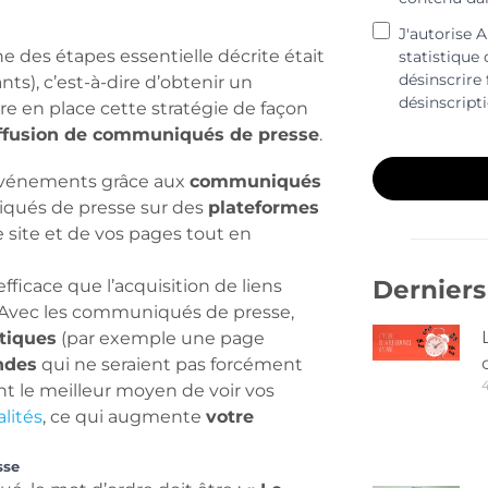
J'autorise 
ne des étapes essentielle décrite était
statistique
désinscrire 
ts), c’est-à-dire d’obtenir un
désinscript
re en place cette stratégie de façon
ffusion de communiqués de presse
.
 événements grâce aux
communiqués
iqués de presse sur des
plateformes
 site et de vos pages tout en
Derniers 
icace que l’acquisition de liens
s. Avec les communiqués de presse,
tiques
(par exemple une page
ndes
qui ne seraient pas forcément
t le meilleur moyen de voir vos
lités
, ce qui augmente
votre
sse