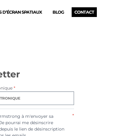
 D’ÉCRAN SPATIAUX
BLOG
CONTACT
tter
onique
*
*
Armstrong à m'envoyer sa
 Je pourrai me désinscrire
depuis le lien de désinscription
s les emails.