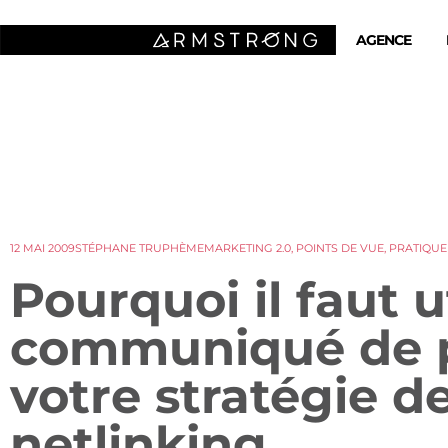
AGENCE
12 MAI 2009
STÉPHANE TRUPHÈME
MARKETING 2.0
,
POINTS DE VUE
,
PRATIQUE
Pourquoi il faut ut
communiqué de p
votre stratégie d
netlinking…