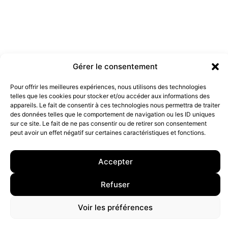
Gérer le consentement
Pour offrir les meilleures expériences, nous utilisons des technologies
Les marques doivent-elles être engagées ?
telles que les cookies pour stocker et/ou accéder aux informations des
19 juillet 2022
appareils. Le fait de consentir à ces technologies nous permettra de traiter
des données telles que le comportement de navigation ou les ID uniques
sur ce site. Le fait de ne pas consentir ou de retirer son consentement
peut avoir un effet négatif sur certaines caractéristiques et fonctions.
10 rue Charlot, 75003 Paris. Contact : +33(0)6 63 07 98 26 ou
contact@armstrong.space
–
Group agency –
Mentions légales
–
Données Personnelles
Accepter
Refuser
Voir les préférences