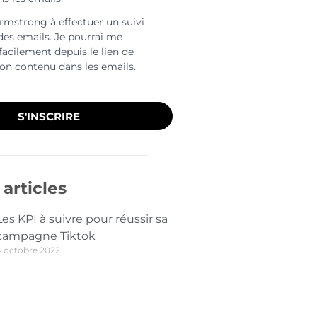
Armstrong à effectuer un suivi
 des emails. Je pourrai me
facilement depuis le lien de
ion contenu dans les emails.
S'INSCRIRE
articles
Les KPI à suivre pour réussir sa
campagne Tiktok
4 octobre 2022