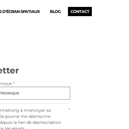
 D’ÉCRAN SPATIAUX
BLOG
CONTACT
tter
onique
*
*
Armstrong à m'envoyer sa
 Je pourrai me désinscrire
depuis le lien de désinscription
s les emails.