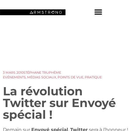
NOS FONDS D’ÉCRAN SPATIAUX
3 MARS 2010
STÉPHANE TRUPHÈME
EVÉNEMENTS
,
MÉDIAS SOCIAUX
,
POINTS DE VUE
,
PRATIQUE
La révolution
Twitter sur Envoyé
spécial !
Demain sur
Envoyé spécial
,
Twitter
sera à l’honneur !