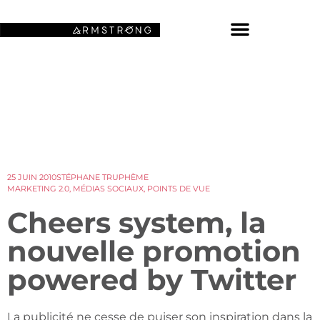
NOS FONDS D’ÉCRAN SPATIAUX
25 JUIN 2010
STÉPHANE TRUPHÈME
MARKETING 2.0
,
MÉDIAS SOCIAUX
,
POINTS DE VUE
Cheers system, la
nouvelle promotion
powered by Twitter
La publicité ne cesse de puiser son inspiration dans la