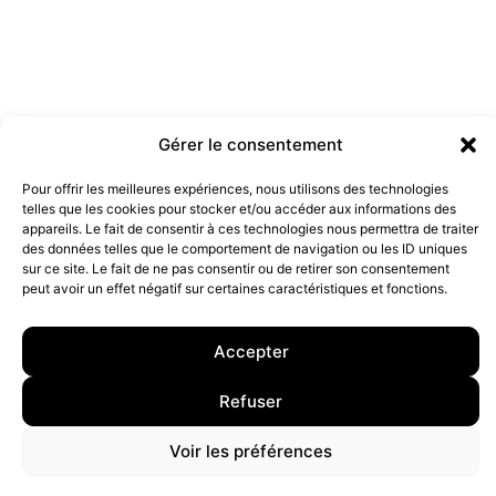
Gérer le consentement
Pour offrir les meilleures expériences, nous utilisons des technologies
telles que les cookies pour stocker et/ou accéder aux informations des
Les marques doivent-elles être engagées ?
appareils. Le fait de consentir à ces technologies nous permettra de traiter
19 juillet 2022
des données telles que le comportement de navigation ou les ID uniques
sur ce site. Le fait de ne pas consentir ou de retirer son consentement
peut avoir un effet négatif sur certaines caractéristiques et fonctions.
10 rue Charlot, 75003 Paris. Contact : +33(0)6 63 07 98 26 ou
contact@armstrong.space
–
Group agency –
Accepter
Mentions légales
–
Données Personnelles
Refuser
Voir les préférences