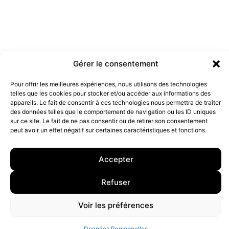
Gérer le consentement
Les marques doivent-elles être engagées ?
19 juillet 2022
Pour offrir les meilleures expériences, nous utilisons des technologies
telles que les cookies pour stocker et/ou accéder aux informations des
appareils. Le fait de consentir à ces technologies nous permettra de traiter
des données telles que le comportement de navigation ou les ID uniques
10 rue Charlot, 75003 Paris. Contact : +33(0)6 63 07 98 26 ou
sur ce site. Le fait de ne pas consentir ou de retirer son consentement
contact@armstrong.space
–
Group agency –
Mentions légales
–
Données Personnelles
peut avoir un effet négatif sur certaines caractéristiques et fonctions.
Accepter
Refuser
Voir les préférences
Données Personnelles