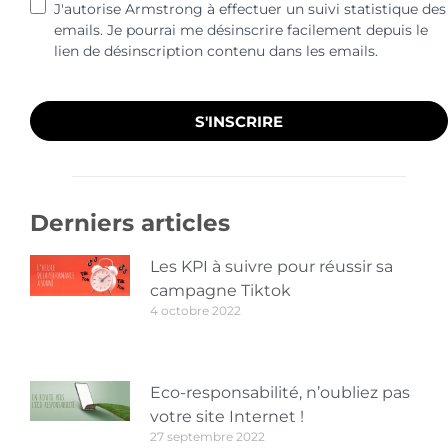
J'autorise Armstrong à effectuer un suivi statistique des
emails. Je pourrai me désinscrire facilement depuis le
lien de désinscription contenu dans les emails.
S'INSCRIRE
Derniers articles
Les KPI à suivre pour réussir sa
campagne Tiktok
4 octobre 2022
Eco-responsabilité, n’oubliez pas
votre site Internet !
27 septembre 2022