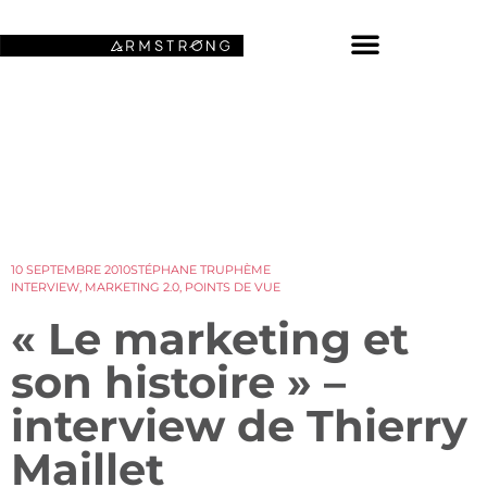
NOS FONDS D’ÉCRAN SPATIAUX
10 SEPTEMBRE 2010
STÉPHANE TRUPHÈME
INTERVIEW
,
MARKETING 2.0
,
POINTS DE VUE
« Le marketing et
son histoire » –
interview de Thierry
Maillet