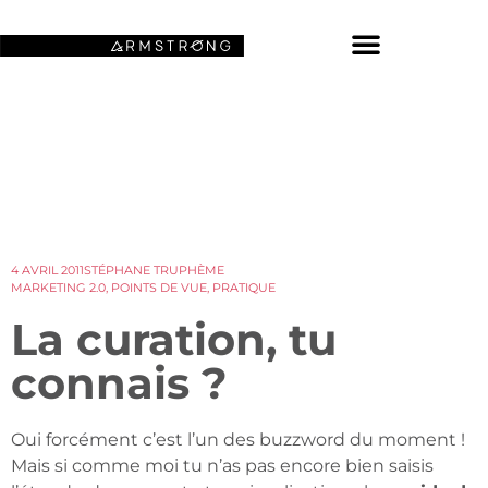
NOS FONDS D’ÉCRAN SPATIAUX
4 AVRIL 2011
STÉPHANE TRUPHÈME
MARKETING 2.0
,
POINTS DE VUE
,
PRATIQUE
La curation, tu
connais ?
Oui forcément c’est l’un des buzzword du moment !
Mais si comme moi tu n’as pas encore bien saisis