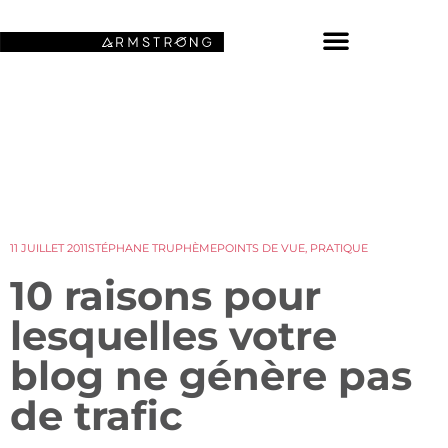
NOS FONDS D’ÉCRAN SPATIAUX
11 JUILLET 2011
STÉPHANE TRUPHÈME
POINTS DE VUE
,
PRATIQUE
10 raisons pour
lesquelles votre
blog ne génère pas
de trafic