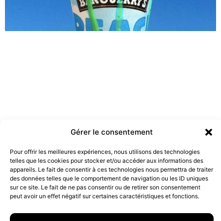
Gérer le consentement
Les marques doivent-elles être engagées ?
Pour offrir les meilleures expériences, nous utilisons des technologies
telles que les cookies pour stocker et/ou accéder aux informations des
19 juillet 2022
appareils. Le fait de consentir à ces technologies nous permettra de traiter
des données telles que le comportement de navigation ou les ID uniques
sur ce site. Le fait de ne pas consentir ou de retirer son consentement
peut avoir un effet négatif sur certaines caractéristiques et fonctions.
10 rue Charlot, 75003 Paris. Contact : +33(0)6 63 07 98 26 ou
contact@armstrong.space
–
Group agency –
Mentions légales
–
Données Personnelles